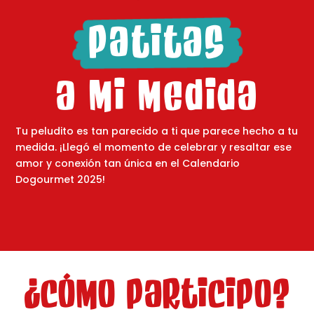
PATITAS
A MI MEDIDA
Tu peludito es tan parecido a ti que parece hecho a tu
medida. ¡Llegó el momento de celebrar y resaltar ese
amor y conexión tan única en el Calendario
Dogourmet 2025!
¿CÓMO PARTICIPO?